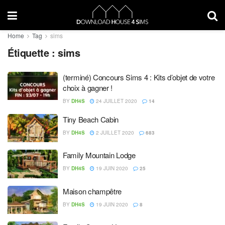
Home
Tag
sims
Étiquette :
sims
(terminé) Concours Sims 4 : Kits d’objet de votre
choix à gagner !
BY
DH4S
24 JUILLET 2020
14
Tiny Beach Cabin
BY
DH4S
2 JUILLET 2020
683
Family Mountain Lodge
BY
DH4S
19 JUIN 2020
25
Maison champêtre
BY
DH4S
19 JUIN 2020
8