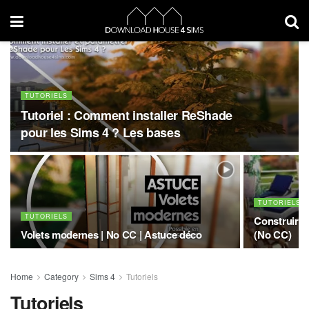
TUTORIELS
Tutoriel : Comment installer ReShade
pour les Sims 4 ? Les bases
TUTORIELS
TUTORIELS
Construire 
Volets modernes | No CC | Astuce déco
(No CC)
Home
Category
Sims 4
Tutoriels
Tutoriels