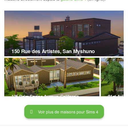
150 Rue des Artistes, San Myshuno
125 Palm Spring Avenue, California
91st Avila
Voir plus de maisons pour Sims 4