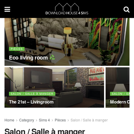
PIÈCES
Eco living room
SALON / SALLE À MANGER
SALON / SAL
The 21st – Livingroom
Modern Cla
Home
Category
Sims 4
Pièces
Salon / Salle à manger
Salon / Salle à manger