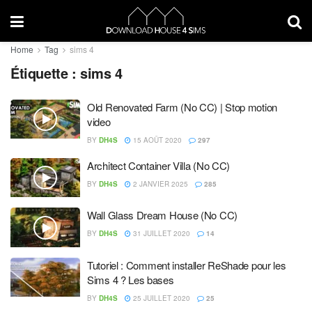
Home
Tag
sims 4
Étiquette :
sims 4
Old Renovated Farm (No CC) | Stop motion
video
BY
DH4S
15 AOÛT 2020
297
Architect Container Villa (No CC)
BY
DH4S
2 JANVIER 2025
285
Wall Glass Dream House (No CC)
BY
DH4S
31 JUILLET 2020
14
Tutoriel : Comment installer ReShade pour les
Sims 4 ? Les bases
BY
DH4S
25 JUILLET 2020
25