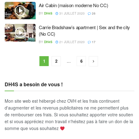
Air Cabin (maison moderne No CC)
BY
DH4S
31 JUILLET 2020
26
Carrie Bradshaw’s apartment | Sex and the city
(No CC)
BY
DH4S
21 JUILLET 2020
17
1
2
…
6
DH4S a besoin de vous !
Mon site web est hébergé chez OVH et les frais continuent
d'augmenter et les revenus publicitaires ne me permettent plus
de rembourser ces frais. Si vous souhaitez apporter votre soutien
et si vous appréciez mon travail n'hésitez pas à faire un don de la
somme que vous souhaitez