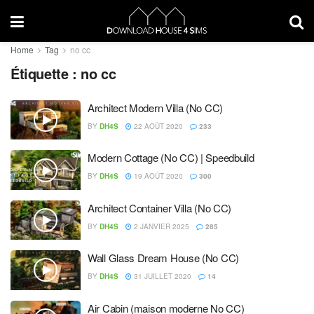
Home
Tag
no cc
Étiquette :
no cc
Architect Modern Villa (No CC)
BY
DH4S
22 AOÛT 2020
233
Modern Cottage (No CC) | Speedbuild
BY
DH4S
19 AOÛT 2020
300
Architect Container Villa (No CC)
BY
DH4S
2 JANVIER 2025
285
Wall Glass Dream House (No CC)
BY
DH4S
31 JUILLET 2020
14
Air Cabin (maison moderne No CC)