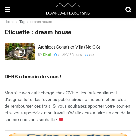
Home
Tag
dream house
Étiquette :
dream house
Architect Container Villa (No CC)
BY
DH4S
2 JANVIER 2025
285
DH4S a besoin de vous !
Mon site web est hébergé chez OVH et les frais continuent
d'augmenter et les revenus publicitaires ne me permettent plus
de rembourser ces frais. Si vous souhaitez apporter votre soutien
et si vous appréciez mon travail n'hésitez pas à faire un don de la
somme que vous souhaitez