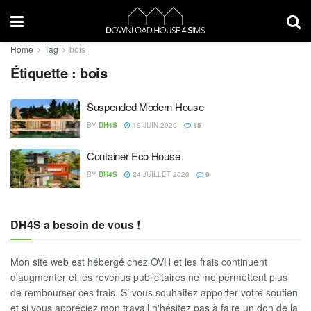
Home
Tag
bois
Étiquette :
bois
Suspended Modern House
BY
DH4S
19 JUIN 2020
15
Container Eco House
BY
DH4S
24 JUILLET 2020
9
DH4S a besoin de vous !
Mon site web est hébergé chez OVH et les frais continuent
d'augmenter et les revenus publicitaires ne me permettent plus
de rembourser ces frais. Si vous souhaitez apporter votre soutien
et si vous appréciez mon travail n'hésitez pas à faire un don de la