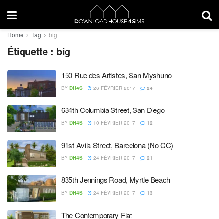
Home
Tag
big
Étiquette :
big
150 Rue des Artistes, San Myshuno
BY
DH4S
26 FÉVRIER 2017
24
684th Columbia Street, San Diego
BY
DH4S
10 FÉVRIER 2017
12
91st Avila Street, Barcelona (No CC)
BY
DH4S
24 FÉVRIER 2017
21
835th Jennings Road, Myrtle Beach
BY
DH4S
24 FÉVRIER 2017
13
The Contemporary Flat