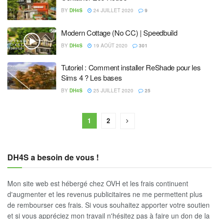
BY
DH4S
24 JUILLET 2020
9
Modern Cottage (No CC) | Speedbuild
BY
DH4S
19 AOÛT 2020
301
Tutoriel : Comment installer ReShade pour les
Sims 4 ? Les bases
BY
DH4S
25 JUILLET 2020
25
1
2
DH4S a besoin de vous !
Mon site web est hébergé chez OVH et les frais continuent
d'augmenter et les revenus publicitaires ne me permettent plus
de rembourser ces frais. Si vous souhaitez apporter votre soutien
et si vous appréciez mon travail n'hésitez pas à faire un don de la