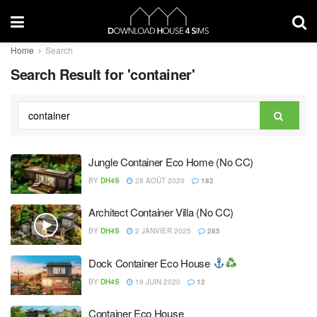
Home
Search
Search Result for 'container'
Jungle Container Eco Home (No CC)
BY
DH4S
28 AOÛT 2020
182
Architect Container Villa (No CC)
BY
DH4S
2 JANVIER 2025
285
Dock Container Eco House
BY
DH4S
19 JUIN 2020
12
Container Eco House